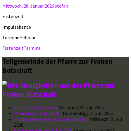
Mittwoch, 28. Januar 2026
stefan
Fastenzeit
Impulsabende
Termine Februar
Fastenzeit
Termine
Teilgemeinde der Pfarre zur Frohen
Botschaft
Neuigkeiten aus der Pfarre zur
Frohen Botschaft
Erzbischof goes Solar
Mittwoch, 22. Juli 2026
Plauder-und Chill-Mobil
Donnerstag, 16. Juli 2026
Festivalseelsorge am Donauinselfest
Mittwoch, 8. Juli
2026
Wallfahrtstag am 4. Juli 2026
Samstag, 4. Juli 2026