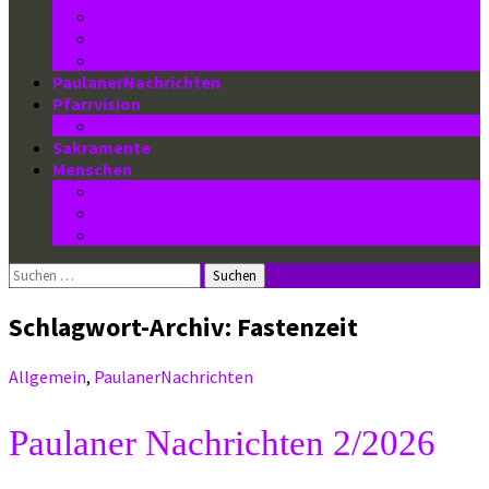
Geschichte unserer Kirche
Fotoreihe der Kirche
Impressum/ Kontakt/ Pfarrbüro
PaulanerNachrichten
Pfarrvision
Konkretisierung in Wieden-Paulaner
Sakramente
Menschen
Pfarrgemeinderat
Gemeindeausschuss
Hauptamtliche
Suchen
nach:
Schlagwort-Archiv: Fastenzeit
Allgemein
,
PaulanerNachrichten
Paulaner Nachrichten 2/2026