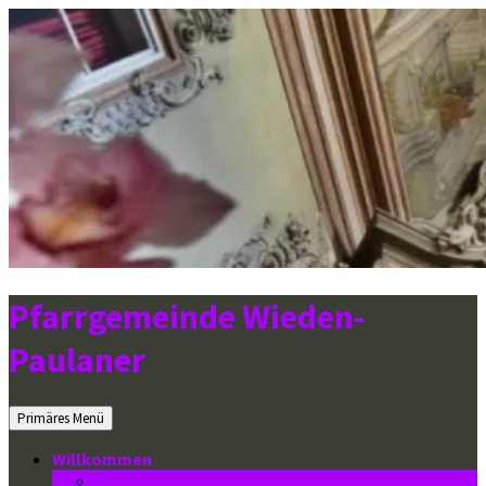
Zum
Inhalt
springen
Pfarrgemeinde Wieden-
Paulaner
Suchen
Primäres Menü
Willkommen
Neuigkeiten