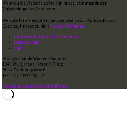
Wenn du die Website weiterhin nutzt, stimmst du der
Verwendung von Cookies zu.
Weitere Informationen, beispielsweise zur Kontrolle von
Cookies, findest du hier:
Cookie-Richtlinie
Impressum/ Kontakt/ Pfarrbüro
Datenschutz
mail
Pfarrgemeinde Wieden-Paulaner
1040 Wien, Irene-Harand-Platz
Büro: Paulanergasse 6
Tel.: 01 / 505 50 60 – 40
Stolz präsentiert von WordPress