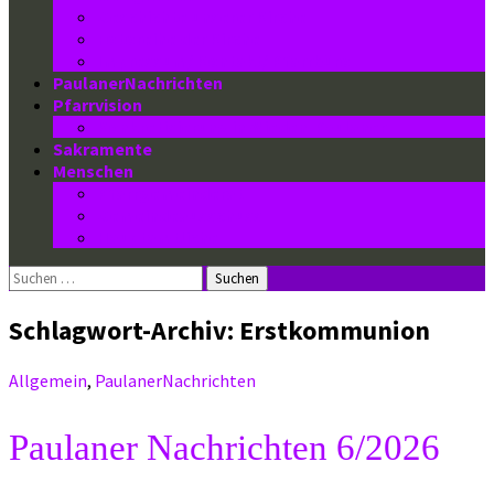
Geschichte unserer Kirche
Fotoreihe der Kirche
Impressum/ Kontakt/ Pfarrbüro
PaulanerNachrichten
Pfarrvision
Konkretisierung in Wieden-Paulaner
Sakramente
Menschen
Pfarrgemeinderat
Gemeindeausschuss
Hauptamtliche
Suchen
nach:
Schlagwort-Archiv: Erstkommunion
Allgemein
,
PaulanerNachrichten
Paulaner Nachrichten 6/2026