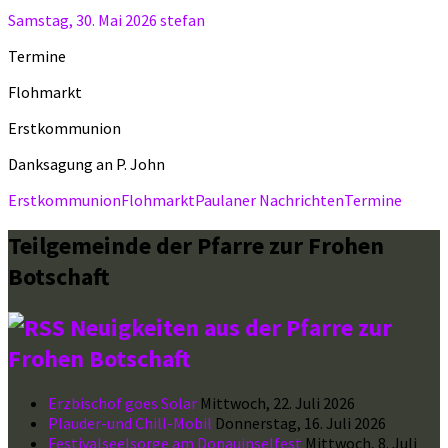
Samstag, 30. Mai 2026
stefan
Termine
Flohmarkt
Erstkommunion
Danksagung an P. John
Erstkommunion
Flohmarkt
Paulaner Nachrichten
Termine
Teilgemeinde der Pfarre zur Frohen
Botschaft
Neuigkeiten aus der Pfarre zur
Frohen Botschaft
Erzbischof goes Solar
Mittwoch, 22. Juli 2026
Plauder-und Chill-Mobil
Donnerstag, 16. Juli 2026
Festivalseelsorge am Donauinselfest
Mittwoch, 8. Juli