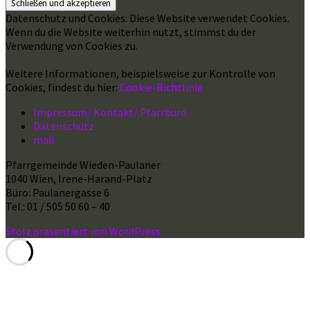
Datenschutz und Cookies: Diese Website verwendet Cookies.
Wenn du die Website weiterhin nutzt, stimmst du der
Verwendung von Cookies zu.
Weitere Informationen, beispielsweise zur Kontrolle von
Cookies, findest du hier:
Cookie-Richtlinie
Impressum/ Kontakt/ Pfarrbüro
Datenschutz
mail
Pfarrgemeinde Wieden-Paulaner
1040 Wien, Irene-Harand-Platz
Büro: Paulanergasse 6
Tel.: 01 / 505 50 60 – 40
Stolz präsentiert von WordPress