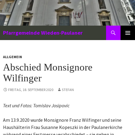
Zum
Inhalt
springen
Suchen
Pfarrgemeinde Wieden-Paulaner
PRIMÄR
MENÜ
ALLGEMEIN
Abschied Monsignore
Wilfinger
FREITAG, 18. SEPTEMBER 2020
STEFAN
Text und Fotos: Tomislav Josipovic
Am 13.9.2020 wurde Monsignore Franz Wilfinger und seine
Haushälterin Frau Susanne Kopeszki in der Paulanerkirche
während einer Festmesse verabschiedet – sie gehen in